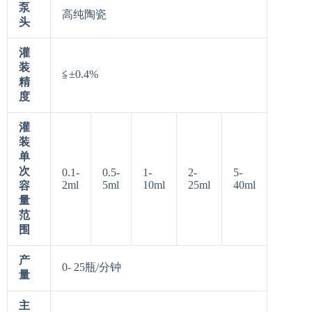
泵
高纯陶瓷
头
灌
装
≦±0.4%
精
度
灌
装
单
次
0.1-
0.5-
1-
2-
5-
2ml
5ml
10ml
25ml
40ml
容
量
范
围
产
0- 25瓶/分钟
量
主